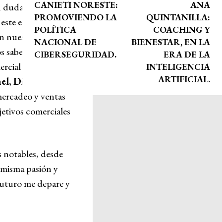
CANIETI NORESTE:
ANA
in duda, una
PROMOVIENDO LA
QUINTANILLA:
 este equipo
POLÍTICA
COACHING Y
n nuestro trabajo
NACIONAL DE
BIENESTAR, EN LA
dos sabemos,
The
CIBERSEGURIDAD.
ERA DE LA
ercial y de
INTELIGENCIA
ARTIFICIAL.
el, Disney
 mercadeo y ventas
etivos comerciales
s notables, desde
a misma pasión y
futuro me depare y