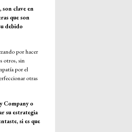
 son clave en
ras que son
su debido
pezando por hacer
 otros, sin
mpatía por el
perfeccionar otras
ey Company o
r su estrategia
taste, si es que