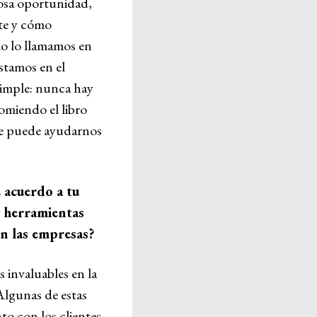
iosa oportunidad,
nte y cómo
o lo llamamos en
estamos en el
 simple: nunca hay
omiendo el libro
que puede ayudarnos
 acuerdo a tu
é herramientas
en las empresas?
 invaluables en la
 Algunas de estas
o con los clientes