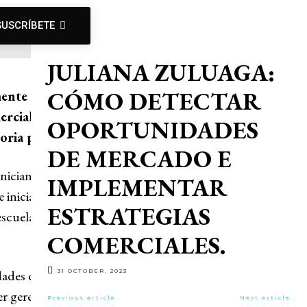
SUSCRÍBETE
JULIANA ZULUAGA:
CÓMO DETECTAR
mente será muy
rciales en el
OPORTUNIDADES
oria profesional?
DE MERCADO E
 iniciando como
IMPLEMENTAR
 iniciar en el
ESTRATEGIAS
escuela, y me
COMERCIALES.
dades de
31 OCTOBER, 2023
er gerente
Previous article
Next article