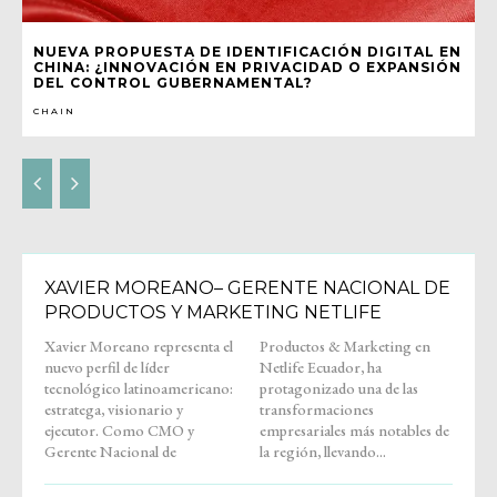
NUEVA PROPUESTA DE IDENTIFICACIÓN DIGITAL EN
CHINA: ¿INNOVACIÓN EN PRIVACIDAD O EXPANSIÓN
DEL CONTROL GUBERNAMENTAL?
CHAIN
XAVIER MOREANO– GERENTE NACIONAL DE
PRODUCTOS Y MARKETING NETLIFE
Xavier Moreano representa el
Productos & Marketing en
nuevo perfil de líder
Netlife Ecuador, ha
tecnológico latinoamericano:
protagonizado una de las
estratega, visionario y
transformaciones
ejecutor. Como CMO y
empresariales más notables de
Gerente Nacional de
la región, llevando...