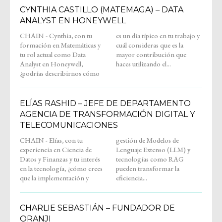
CYNTHIA CASTILLO (MATEMAGA) – DATA
ANALYST EN HONEYWELL
CHAIN - Cynthia, con tu
es un día típico en tu trabajo y
formación en Matemáticas y
cuál consideras que es la
tu rol actual como Data
mayor contribución que
Analyst en Honeywell,
haces utilizando el...
¿podrías describirnos cómo
ELÍAS RASHID – JEFE DE DEPARTAMENTO
AGENCIA DE TRANSFORMACIÓN DIGITAL Y
TELECOMUNICACIONES
CHAIN - Elías, con tu
gestión de Modelos de
experiencia en Ciencia de
Lenguaje Extenso (LLM) y
Datos y Finanzas y tu interés
tecnologías como RAG
en la tecnología, ¿cómo crees
pueden transformar la
que la implementación y
eficiencia...
CHARLIE SEBASTIÁN – FUNDADOR DE
ORANJI