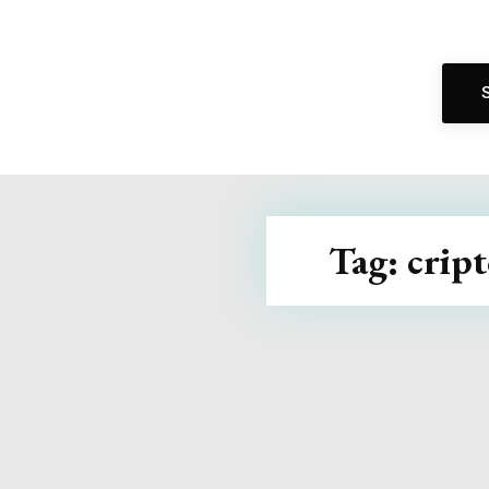
Tag:
crip