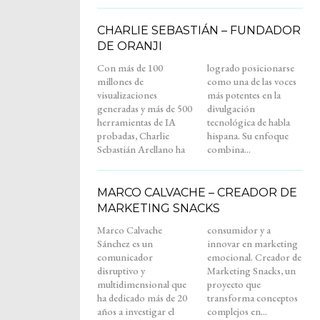
CHARLIE SEBASTIÁN – FUNDADOR
DE ORANJI
Con más de 100
logrado posicionarse
millones de
como una de las voces
visualizaciones
más potentes en la
generadas y más de 500
divulgación
herramientas de IA
tecnológica de habla
probadas, Charlie
hispana. Su enfoque
Sebastián Arellano ha
combina...
MARCO CALVACHE – CREADOR DE
MARKETING SNACKS
Marco Calvache
consumidor y a
Sánchez es un
innovar en marketing
comunicador
emocional. Creador de
disruptivo y
Marketing Snacks, un
multidimensional que
proyecto que
ha dedicado más de 20
transforma conceptos
años a investigar el
complejos en...