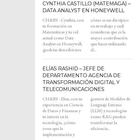
CYNTHIA CASTILLO (MATEMAGA) –
DATA ANALYST EN HONEYWELL
CHAIN - Cynthia, con
cómo es un día típico
tu formación en
en tu trabajo y cuál
Matemáticas y tu rol
consideras que es la
actual como Data
mayor contribución
Analyst en Honeywell,
que haces utilizando
¿podrías describirnos
el...
ELÍAS RASHID – JEFE DE
DEPARTAMENTO AGENCIA DE
TRANSFORMACIÓN DIGITAL Y
TELECOMUNICACIONES
CHAIN - Elías, con tu
gestión de Modelos de
experiencia en Ciencia
Lenguaje Extenso
de Datos y Finanzas y
(LLM) y tecnologías
tu interés en la
como RAG pueden
tecnología, ¿cómo
transformar la
crees que la
eficiencia...
implementación y