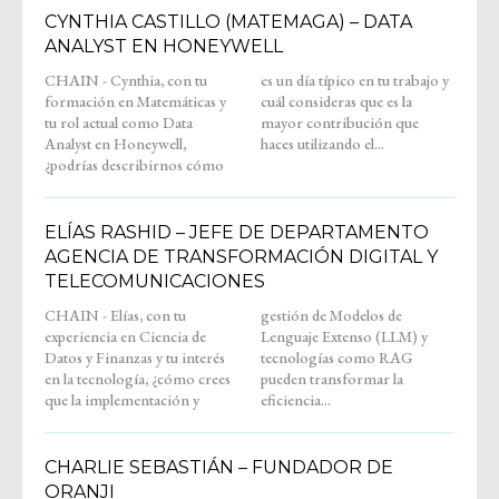
CYNTHIA CASTILLO (MATEMAGA) – DATA
ANALYST EN HONEYWELL
CHAIN - Cynthia, con tu
es un día típico en tu trabajo y
formación en Matemáticas y
cuál consideras que es la
tu rol actual como Data
mayor contribución que
Analyst en Honeywell,
haces utilizando el...
¿podrías describirnos cómo
ELÍAS RASHID – JEFE DE DEPARTAMENTO
AGENCIA DE TRANSFORMACIÓN DIGITAL Y
TELECOMUNICACIONES
CHAIN - Elías, con tu
gestión de Modelos de
experiencia en Ciencia de
Lenguaje Extenso (LLM) y
Datos y Finanzas y tu interés
tecnologías como RAG
en la tecnología, ¿cómo crees
pueden transformar la
que la implementación y
eficiencia...
CHARLIE SEBASTIÁN – FUNDADOR DE
ORANJI