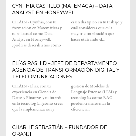
CYNTHIA CASTILLO (MATEMAGA) – DATA
ANALYST EN HONEYWELL
CHAIN - Cynthia, con tu
es un día típico en tu trabajo y
formación en Matemáticas y
cuál consideras que es la
tu rol actual como Data
mayor contribución que
Analyst en Honeywell,
haces utilizando el...
¿podrías describirnos cómo
ELÍAS RASHID – JEFE DE DEPARTAMENTO
AGENCIA DE TRANSFORMACIÓN DIGITAL Y
TELECOMUNICACIONES
CHAIN - Elías, con tu
gestión de Modelos de
experiencia en Ciencia de
Lenguaje Extenso (LLM) y
Datos y Finanzas y tu interés
tecnologías como RAG
en la tecnología, ¿cómo crees
pueden transformar la
que la implementación y
eficiencia...
CHARLIE SEBASTIÁN – FUNDADOR DE
ORANJI