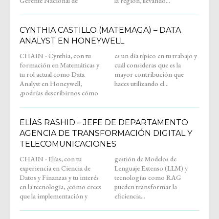
Gerente Nacional de
la región, llevando...
CYNTHIA CASTILLO (MATEMAGA) – DATA
ANALYST EN HONEYWELL
CHAIN - Cynthia, con tu
es un día típico en tu trabajo y
formación en Matemáticas y
cuál consideras que es la
tu rol actual como Data
mayor contribución que
Analyst en Honeywell,
haces utilizando el...
¿podrías describirnos cómo
ELÍAS RASHID – JEFE DE DEPARTAMENTO
AGENCIA DE TRANSFORMACIÓN DIGITAL Y
TELECOMUNICACIONES
CHAIN - Elías, con tu
gestión de Modelos de
experiencia en Ciencia de
Lenguaje Extenso (LLM) y
Datos y Finanzas y tu interés
tecnologías como RAG
en la tecnología, ¿cómo crees
pueden transformar la
que la implementación y
eficiencia...