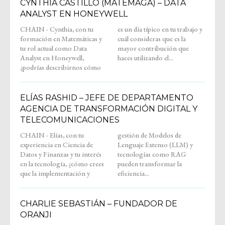
CYNTHIA CASTILLO (MATEMAGA) – DATA
ANALYST EN HONEYWELL
CHAIN - Cynthia, con tu
es un día típico en tu trabajo y
formación en Matemáticas y
cuál consideras que es la
tu rol actual como Data
mayor contribución que
Analyst en Honeywell,
haces utilizando el...
¿podrías describirnos cómo
ELÍAS RASHID – JEFE DE DEPARTAMENTO
AGENCIA DE TRANSFORMACIÓN DIGITAL Y
TELECOMUNICACIONES
CHAIN - Elías, con tu
gestión de Modelos de
experiencia en Ciencia de
Lenguaje Extenso (LLM) y
Datos y Finanzas y tu interés
tecnologías como RAG
en la tecnología, ¿cómo crees
pueden transformar la
que la implementación y
eficiencia...
CHARLIE SEBASTIÁN – FUNDADOR DE
ORANJI