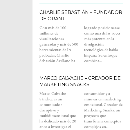
CHARLIE SEBASTIÁN – FUNDADOR
DE ORANJI
Con más de 100
logrado posicionarse
millones de
como una de las voces
visualizaciones
más potentes en la
generadas y más de 500
divulgación
herramientas de IA
tecnológica de habla
probadas, Charlie
hispana. Su enfoque
Sebastián Arellano ha
combina...
MARCO CALVACHE – CREADOR DE
MARKETING SNACKS
Marco Calvache
consumidor y a
Sánchez es un
innovar en marketing
comunicador
emocional. Creador de
disruptivo y
Marketing Snacks, un
multidimensional que
proyecto que
ha dedicado más de 20
transforma conceptos
años a investigar el
complejos en...