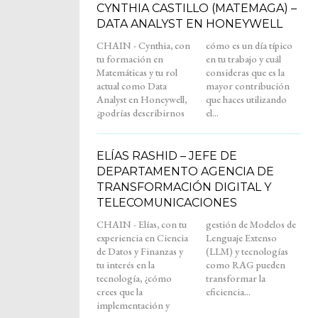
CYNTHIA CASTILLO (MATEMAGA) –
DATA ANALYST EN HONEYWELL
CHAIN - Cynthia, con
cómo es un día típico
tu formación en
en tu trabajo y cuál
Matemáticas y tu rol
consideras que es la
actual como Data
mayor contribución
Analyst en Honeywell,
que haces utilizando
¿podrías describirnos
el...
ELÍAS RASHID – JEFE DE
DEPARTAMENTO AGENCIA DE
TRANSFORMACIÓN DIGITAL Y
TELECOMUNICACIONES
CHAIN - Elías, con tu
gestión de Modelos de
experiencia en Ciencia
Lenguaje Extenso
de Datos y Finanzas y
(LLM) y tecnologías
tu interés en la
como RAG pueden
tecnología, ¿cómo
transformar la
crees que la
eficiencia...
implementación y