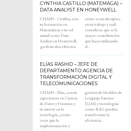
CYNTHIA CASTILLO (MATEMAGA) –
DATA ANALYST EN HONEYWELL
CHAIN - Cynthia, con
cómo es un día típico
tu formación en
en tu trabajo y cuál
Matemáticas y tu rol
consideras que es la
actual como Data
mayor contribución
Analyst en Honeywell,
que haces utilizando
¿podrías describirnos
el...
ELÍAS RASHID – JEFE DE
DEPARTAMENTO AGENCIA DE
TRANSFORMACIÓN DIGITAL Y
TELECOMUNICACIONES
CHAIN - Elías, con tu
gestión de Modelos de
experiencia en Ciencia
Lenguaje Extenso
de Datos y Finanzas y
(LLM) y tecnologías
tu interés en la
como RAG pueden
tecnología, ¿cómo
transformar la
crees que la
eficiencia...
implementación y