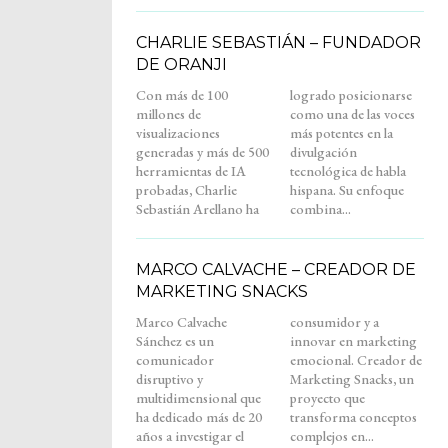
CHARLIE SEBASTIÁN – FUNDADOR
DE ORANJI
Con más de 100
logrado posicionarse
millones de
como una de las voces
visualizaciones
más potentes en la
generadas y más de 500
divulgación
herramientas de IA
tecnológica de habla
probadas, Charlie
hispana. Su enfoque
Sebastián Arellano ha
combina...
MARCO CALVACHE – CREADOR DE
MARKETING SNACKS
Marco Calvache
consumidor y a
Sánchez es un
innovar en marketing
comunicador
emocional. Creador de
disruptivo y
Marketing Snacks, un
multidimensional que
proyecto que
ha dedicado más de 20
transforma conceptos
años a investigar el
complejos en...