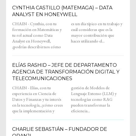
CYNTHIA CASTILLO (MATEMAGA) – DATA
ANALYST EN HONEYWELL
CHAIN - Cynthia, con tu
es un día típico en tu trabajo y
formación en Matemáticas y
cuál consideras que es la
tu rol actual como Data
mayor contribución que
Analyst en Honeywell,
haces utilizando el...
¿podrías describirnos cómo
ELÍAS RASHID – JEFE DE DEPARTAMENTO
AGENCIA DE TRANSFORMACIÓN DIGITAL Y
TELECOMUNICACIONES
CHAIN - Elías, con tu
gestión de Modelos de
experiencia en Ciencia de
Lenguaje Extenso (LLM) y
Datos y Finanzas y tu interés
tecnologías como RAG
en la tecnología, ¿cómo crees
pueden transformar la
que la implementación y
eficiencia...
CHARLIE SEBASTIÁN – FUNDADOR DE
ORANJI