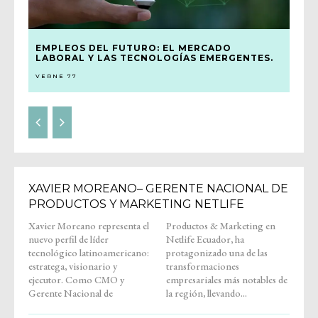
EMPLEOS DEL FUTURO: EL MERCADO
LABORAL Y LAS TECNOLOGÍAS EMERGENTES.
VERNE 77
XAVIER MOREANO– GERENTE NACIONAL DE
PRODUCTOS Y MARKETING NETLIFE
Xavier Moreano representa el
Productos & Marketing en
nuevo perfil de líder
Netlife Ecuador, ha
tecnológico latinoamericano:
protagonizado una de las
estratega, visionario y
transformaciones
ejecutor. Como CMO y
empresariales más notables de
Gerente Nacional de
la región, llevando...