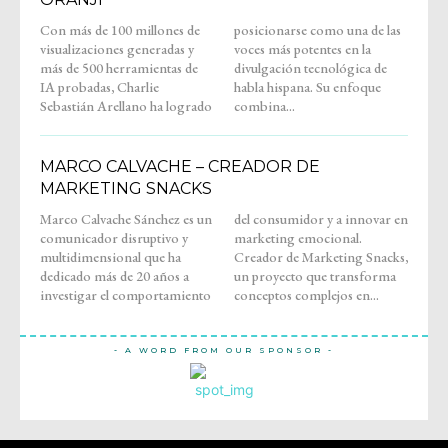
Con más de 100 millones de
posicionarse como una de las
visualizaciones generadas y
voces más potentes en la
más de 500 herramientas de
divulgación tecnológica de
IA probadas, Charlie
habla hispana. Su enfoque
Sebastián Arellano ha logrado
combina...
MARCO CALVACHE – CREADOR DE
MARKETING SNACKS
Marco Calvache Sánchez es un
del consumidor y a innovar en
comunicador disruptivo y
marketing emocional.
multidimensional que ha
Creador de Marketing Snacks,
dedicado más de 20 años a
un proyecto que transforma
investigar el comportamiento
conceptos complejos en...
- A WORD FROM OUR SPONSOR -